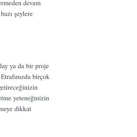
z vermeden devam
 bazı şeylere
lay ya da bir proje
. Etrafınızda birçok
getireceğinizin
etme yeteneğinizin
rmeye dikkat