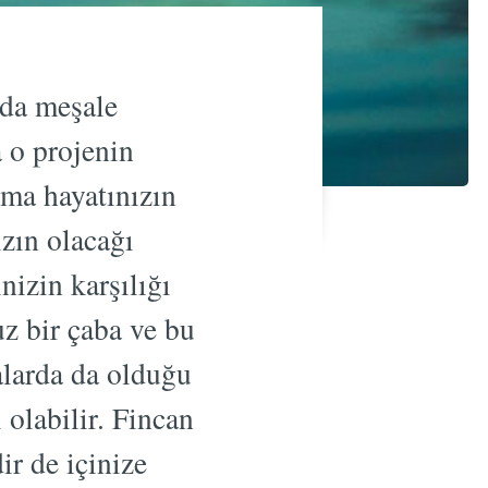
lda meşale
a o projenin
şma hayatınızın
ızın olacağı
nizin karşılığı
z bir çaba ve bu
alarda da olduğu
olabilir. Fincan
ir de içinize