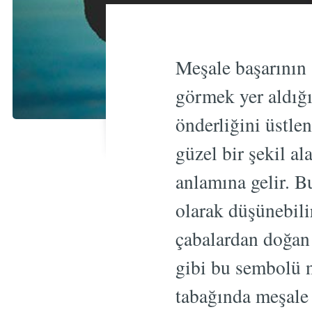
Meşale başarının 
görmek yer aldığı
önderliğini üstle
güzel bir şekil al
anlamına gelir. Bu
olarak düşünebili
çabalardan doğan
gibi bu sembolü n
tabağında meşale 