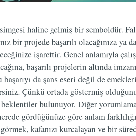
simgesi haline gelmiş bir semboldür. Fa
nız bir projede başarılı olacağınıza ya d
neceğinize işarettir. Genel anlamıyla çalı
acağına, başarılı projelerin altında imzan
 başarıyı da şans eseri değil de emekleri
rsiniz. Çünkü ortada göstermiş olduğunu
 beklentiler bulunuyor. Diğer yorumlam
erede gördüğünüze göre anlam farklılığı 
görmek, kafanızı kurcalayan ve bir süred