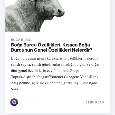
BOĞA BURCU
Boğa Burcu Özellikleri, Kısaca Boğa
Burcunun Genel Özellikleri Nelerdir?
Boğa burcunun genel karakteristik özellikleri nelerdir?
şanslı sayısı, şanslı günü, anlaşamadığı burçlar ve diğer
tüm genel özelliklerin cevabı buradaGrup:
Toprak/dişi/sabit/negatifYönetici Gezegen: VenüsRenk:
Ateş pembe, açık mavi, eflatunUğurlu Taş: ElmasŞanslı
Sayı:
1 MIN READ