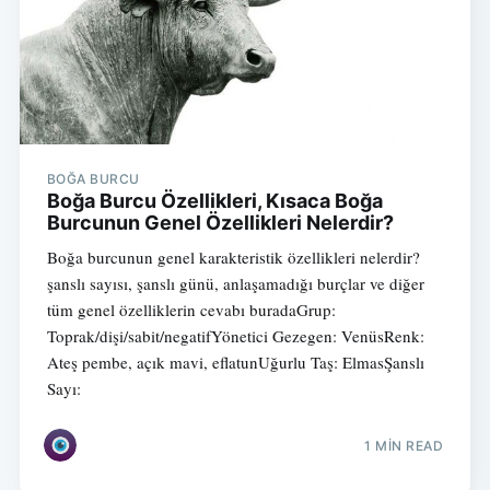
BOĞA BURCU
Boğa Burcu Özellikleri, Kısaca Boğa
Burcunun Genel Özellikleri Nelerdir?
Boğa burcunun genel karakteristik özellikleri nelerdir?
şanslı sayısı, şanslı günü, anlaşamadığı burçlar ve diğer
tüm genel özelliklerin cevabı buradaGrup:
Toprak/dişi/sabit/negatifYönetici Gezegen: VenüsRenk:
Ateş pembe, açık mavi, eflatunUğurlu Taş: ElmasŞanslı
Sayı:
1 MIN READ