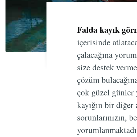
Falda kayık gö
içerisinde atlatac
çalacağına yoruml
size destek verm
çözüm bulacağına 
çok güzel günler 
kayığın bir diğer
sorunlarınızın, b
yorumlanmaktadır.