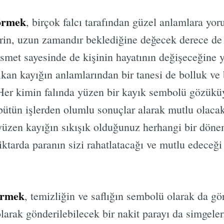
görmek
, birçok falcı tarafından güzel anlamlara yor
rin, uzun zamandır beklediğine değecek derece de 
smet sayesinde de kişinin hayatının değişeceğine
kan kayığın anlamlarından bir tanesi de bolluk ve 
Her kimin falında yüzen bir kayık sembolü gözüküy
bütün işlerden olumlu sonuçlar alarak mutlu olacakt
yüzen kayığın sıkışık olduğunuz herhangi bir dönem
ktarda paranın sizi rahatlatacağı ve mutlu edeceğ
örmek
, temizliğin ve saflığın sembolü olarak da g
larak gönderilebilecek bir nakit parayı da simgeler