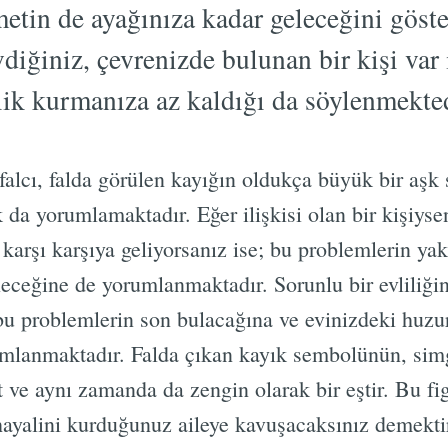
metin de ayağınıza kadar geleceğini göst
diğiniz, çevrenizde bulunan bir kişi var i
lik kurmanıza az kaldığı da söylenmekted
alcı, falda görülen kayığın oldukça büyük bir aşk 
k da yorumlamaktadır. Eğer ilişkisi olan bir kişiyse
 karşı karşıya geliyorsanız ise; bu problemlerin ya
eceğine de yorumlanmaktadır. Sorunlu bir evliliğini
u problemlerin son bulacağına ve evinizdeki huzuru
mlanmaktadır. Falda çıkan kayık sembolünün, simg
t ve aynı zamanda da zengin olarak bir eştir. Bu fig
 hayalini kurduğunuz aileye kavuşacaksınız demekti