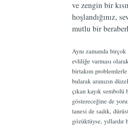
ve zengin bir kıs
hoşlandığınız, sev
mutlu bir beraber
Aynı zamanda birçok f
evliliğe varması olara
birtakım problemlerle
bularak aranızın düzel
çıkan kayık sembolü b
göstereceğine de yoru
tanesi de sadık, dürüs
gözüktüyse, yıllardır