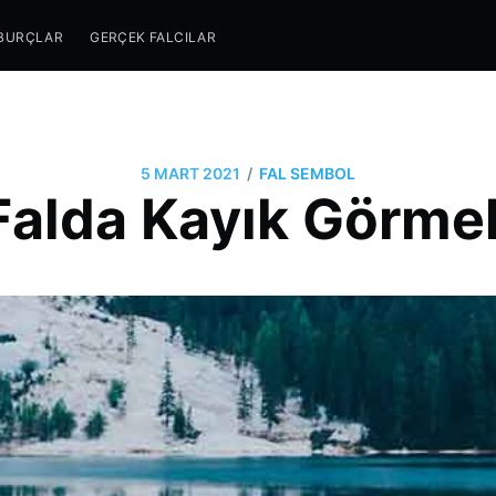
BURÇLAR
GERÇEK FALCILAR
/
5 MART 2021
FAL SEMBOL
Falda Kayık Görme