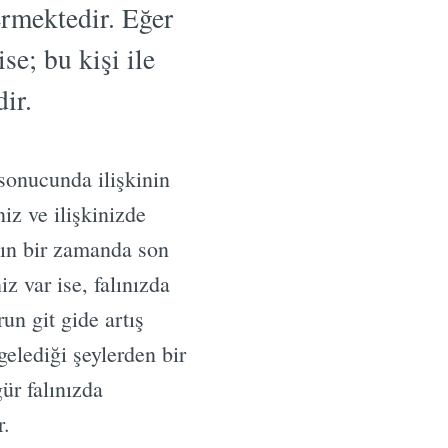
ermektedir. Eğer
se; bu kişi ile
ir.
sonucunda ilişkinin
niz ve ilişkinizde
kın bir zamanda son
z var ise, falınızda
n git gide artış
elediği şeylerden bir
ür falınızda
r.