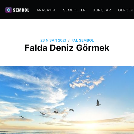
ANASAYFA
SEMBOLLER
BURÇLAR
GERÇEK
/
23 NISAN 2021
FAL SEMBOL
Falda Deniz Görmek