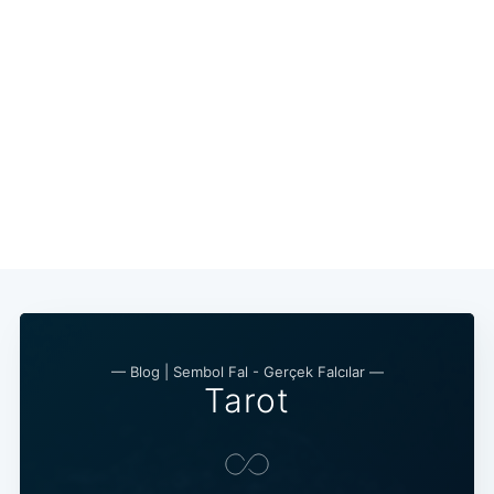
— Blog | Sembol Fal - Gerçek Falcılar —
Tarot