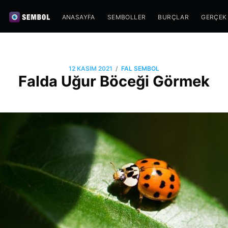
ANASAYFA
SEMBOLLER
BURÇLAR
GERÇEK
/
12 KASIM 2021
FAL SEMBOL
Falda Uğur Böceği Görmek