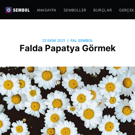
ANASAYFA
SEMBOLLER
BURÇLAR
GERÇEK
/
22 EKIM 2021
FAL SEMBOL
Falda Papatya Görmek