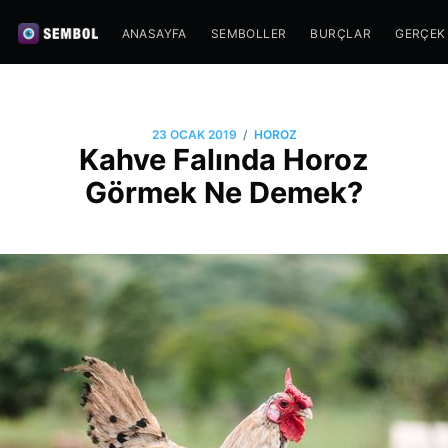
ANASAYFA
SEMBOLLER
BURÇLAR
GERÇEK
/
23 OCAK 2019
HOROZ
Kahve Falında Horoz
Görmek Ne Demek?