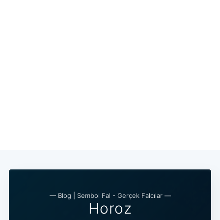
— Blog | Sembol Fal - Gerçek Falcılar —
Horoz