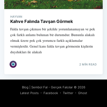
HAYVAN
Kahve Falında Tavşan Görmek
Falda tavşan çıkması bir şekilde yorumlanamayan ve pek
çok farklı anlamı bulunan bir durumdur. Bununla alakalı
olmak üzere pek çok yorumcu farklı açıklamalar
vermişlerdir. Genel kanı falda tavşan görmenin kişilerin
duydukları ile alakalı
2 MIN READ
Blog | Sembol Fal - Gerçek Falcılar
© 2026
Latest Posts
Facebook
Twitter
Ghost