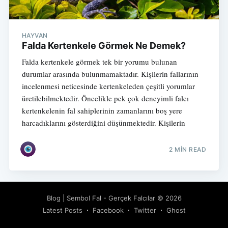
HAYVAN
Falda Kertenkele Görmek Ne Demek?
Falda kertenkele görmek tek bir yorumu bulunan
durumlar arasında bulunmamaktadır. Kişilerin fallarının
incelenmesi neticesinde kertenkeleden çeşitli yorumlar
üretilebilmektedir. Öncelikle pek çok deneyimli falcı
kertenkelenin fal sahiplerinin zamanlarını boş yere
harcadıklarını gösterdiğini düşünmektedir. Kişilerin
2 MIN READ
Blog | Sembol Fal - Gerçek Falcılar
© 2026
Latest Posts
Facebook
Twitter
Ghost