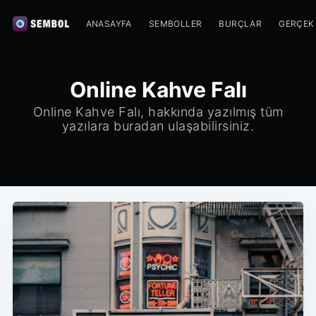
ANASAYFA
SEMBOLLER
BURÇLAR
GERÇEK
Online Kahve Falı
Online Kahve Falı, hakkında yazılmış tüm
yazılara buradan ulaşabilirsiniz.